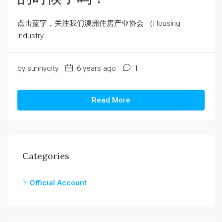
点击蓝字，关注我们澳洲住房产业协会 （Housing
Industry...
by sunnycity
6 years ago
1
Read More
Categories
Official Account