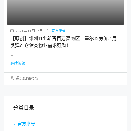
墨尔本购房印花税减半，惠及全球买家！
【原创】维州11个新晋百万豪宅区！墨尔本房价11月
反弹？仓储类物业需求强劲！
澳洲新房印花税将减半？房市刺激计划将增加31.5万
就业职位！
澳洲新增1万个贷款协助名额，你申请得到吗？
文章归档
2021年1月
2020年12月
2020年11月
2020年10月