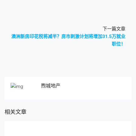
下一篇文章
澳洲新房印花税将减半？房市刺激计划将增加31.5万就业
职位！
煦城地产
相关文章
2021年1月10日
官方账号
[原创]澳洲印花税减半政策初显成效，结果令人意
外！