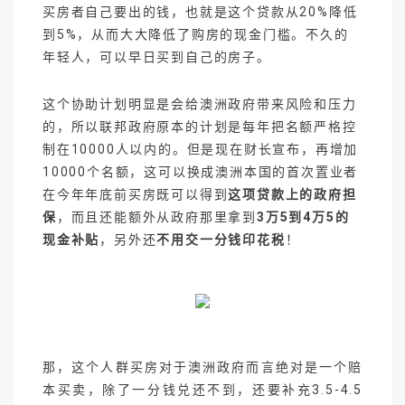
买房者自己要出的钱，也就是这个贷款从20%降低
到5%，从而大大降低了购房的现金门槛。不久的
年轻人，可以早日买到自己的房子。
这个协助计划明显是会给澳洲政府带来风险和压力
的，所以联邦政府原本的计划是每年把名额严格控
制在10000人以内的。但是现在财长宣布，再增加
10000个名额，这可以换成澳洲本国的首次置业者
在今年年底前买房既可以得到
这项贷款上的政府担
保
，而且还能额外从政府那里拿到
3万5到4万5的
现金补贴
，另外还
不用交一分钱印花税
！
那，这个人群买房对于澳洲政府而言绝对是一个赔
本买卖，除了一分钱兑还不到，还要补充3.5-4.5