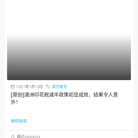
...
继续阅读
通过sunnycity
2020年12月15日
官方账号
墨尔本购房印花税减半，惠及全球买家！
...
继续阅读
通过sunnycity
2020年11月17日
官方账号
【原创】维州11个新晋百万豪宅区！墨尔本房价11月
反弹？仓储类物业需求强劲！