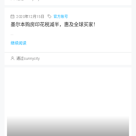
...
继续阅读
通过sunnycity
分类目录
官方账号
近期文章
[原创]澳洲印花税减半政策初显成效，结果令人意外！